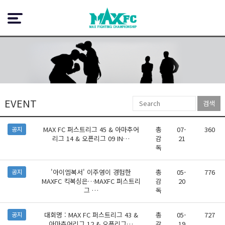
EVENT
검색
MAX FC 퍼스트리그 45 & 아마추어
총
07-
360
공지
리그 14 & 오픈리그 09 IN…
감
21
독
'아이엠복서' 이주영이 경험한
총
05-
776
공지
MAXFC 킥복싱은…MAXFC 퍼스트리
감
20
그 …
독
대회명 : MAX FC 퍼스트리그 43 &
총
05-
727
공지
아마추어리그 12 & 오픈리그…
감
19