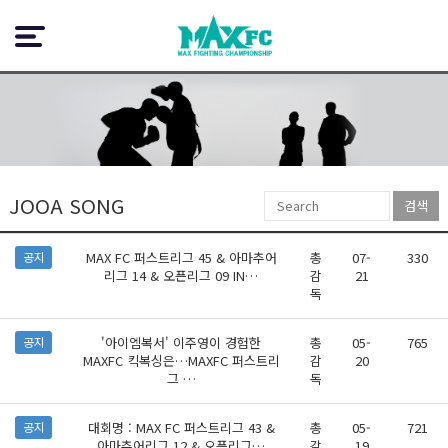
JOOA SONG
검색
MAX FC 퍼스트리그 45 & 아마추어
총
07-
330
공지
리그 14 & 오픈리그 09 IN…
감
21
독
'아이엠복서' 이주영이 경험한
총
05-
765
공지
MAXFC 킥복싱은…MAXFC 퍼스트리
감
20
그 …
독
대회명 : MAX FC 퍼스트리그 43 &
총
05-
721
공지
아마추어리그 12 & 오픈리그…
감
19