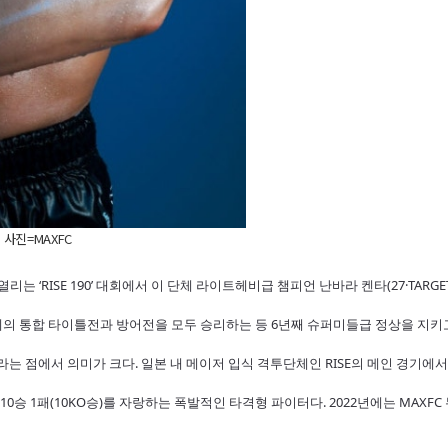
 사진=MAXFC
는 ‘RISE 190’ 대회에서 이 단체 라이트헤비급 챔피언 난바라 켄타(27·TARGET
 차례의 통합 타이틀전과 방어전을 모두 승리하는 등 6년째 슈퍼미들급 정상을 지키
는 점에서 의미가 크다. 일본 내 메이저 입식 격투단체인 RISE의 메인 경기에
10승 1패(10KO승)를 자랑하는 폭발적인 타격형 파이터다. 2022년에는 MAX