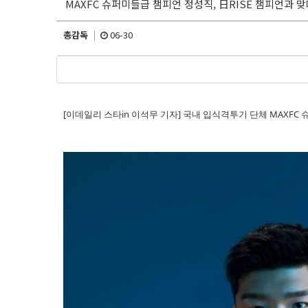
MAXFC 슈퍼미들급 챔피언 정성직, 日RISE 챔피언과 
총감독
06-30
[이데일리 스타in 이석무 기자] 국내 입식격투기 단체 MAXFC 